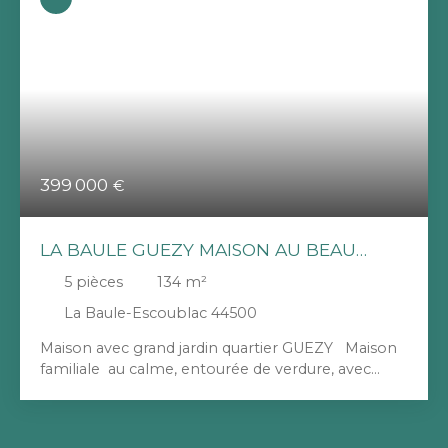
399 000
€
LA BAULE GUEZY MAISON AU BEAU
POTENTIEL
5
pièces
134
m²
La Baule-Escoublac 44500
Maison avec grand jardin quartier GUEZY Maison
familiale au calme, entourée de verdure, avec
beaux volumes et fort potentiel. Grand jardin
arboré exposé sud et garage de 34m2, attenant à
la maison (environ 6 mètres de hauteur sous