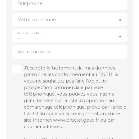
Téléphone
offrant de nombreuses possibilités, idéal pour une
famille en quête d’un projet personnalisé. Une
visite s’impose pour découvrir tout son potentiel.
Votre commune
Contact : Christine Halley chris. halley76@gmail.
com 06. 86. 21. 40. 59
Vous souhaitez
-
Votre message
J'accepte le traitement de mes données
personnelles conformément au RGPD. Si
vous ne souhaitez pas faire l'objet de
prospection commerciale par voie
téléphonique, vous pouvez vous inscrire
gratuitement sur la liste d'opposition au
démarchage téléphonique, prévu par l'article
L223-1 du code de la consommation, sur le
site Internet www.bloctel.gouv.fr ou par
courrier adressé à :