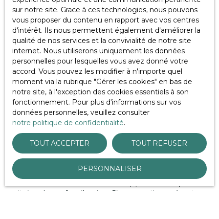
est essentielle pour faire le bon choix. C'est pourquoi
sur notre site. Grace à ces technologies, nous pouvons
Atlantique Patrimoine Conseil,
votre
cabinet
vous proposer du contenu en rapport avec vos centres
spécialisé en gestion de patrimoine à Nantes
,
d'intérêt. Ils nous permettent également d'améliorer la
accompagne ses clients dans l'élaboration de leur
qualité de nos services et la convivialité de notre site
stratégie d'investissement à Nantes, en tenant compte
internet. Nous utiliserons uniquement les données
de leurs objectifs et de leur situation financière.
personnelles pour lesquelles vous avez donné votre
accord. Vous pouvez les modifier à n'importe quel
moment via la rubrique ″Gérer les cookies″ en bas de
Découvrir 7 exemples d'investissements
notre site, à l'exception des cookies essentiels à son
locatifs à Nantes
fonctionnement. Pour plus d'informations sur vos
données personnelles, veuillez consulter
notre politique de confidentialité
.
TOUT ACCEPTER
TOUT REFUSER
Pour conclure
PERSONNALISER
Investir à Nantes offre de belles opportunités, que ce
soit dans le neuf ou l'ancien. Chaque option présente
des avantages et des inconvénients qu'il convient
d'évaluer en fonction de ses priorités. Pour faire le