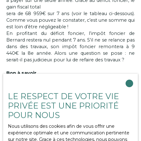
à payer sur une seule année. Grâce au déficit foncier, le
gain fiscal total
sera de 68 959€ sur 7 ans (voir le tableau ci-dessous).
Comme vous pouvez le constater, c’est une somme qui
est loin d’être négligeable !
En profitant du déficit foncier, l’impôt foncier de
Bernard restera nul pendant 7 ans. S’il ne se relance pas
dans des travaux, son impôt foncier remontera à 9
440€ la 8
e
année. Alors une question se pose : ne
serait-il pas judicieux pour lui de refaire des travaux ?
Bon à savoir
•
Jusqu’en 2018, il était préférable que le déficit foncier
soit réalisé en fin d’année. Depuis le prélèvement à la
LE RESPECT DE VOTRE VIE
source, il est aujourd’hui préférable de réaliser le déficit
PRIVÉE EST UNE PRIORITÉ
foncier en tout début d’année. En effet, cela permet de
limiter le délai entre le paiement des travaux et la
POUR NOUS
perception du gain fiscal.
Nous utilisons des cookies afin de vous offrir une
•
Le déficit foncier n’est pas concerné par le
expérience optimale et une communication pertinente
plafonnement
des niches fiscales (10 000€).
sur notre site. Grace à ces technologies, nous pouvons