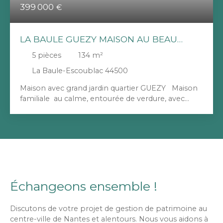
399 000
€
LA BAULE GUEZY MAISON AU BEAU
POTENTIEL
5
pièces
134
m²
La Baule-Escoublac 44500
Maison avec grand jardin quartier GUEZY Maison
familiale au calme, entourée de verdure, avec
beaux volumes et fort potentiel. Grand jardin
arboré exposé sud et garage de 34m2, attenant à
la maison (environ 6 mètres de hauteur sous
plafond) . La maison est composée au rez-de-
chaussée, d’une entrée spacieuse, d’une cuisine
ouverte sur un salon lumineux avec accès direct
sur le jardin, parfait pour profiter des bons
moments en famille, d’un dégagement
Échangeons ensemble !
desservant deux chambres sur parquet,
permettant une vie de plain-pied, une salle d’eau,
Discutons de votre projet de gestion de patrimoine au
un WC indépendant. Un grand garage (34m2 et
centre-ville de Nantes et alentours. Nous vous aidons à