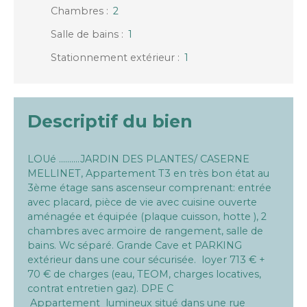
Chambres
:
2
Salle de bains
:
1
Stationnement extérieur
:
1
Descriptif du bien
LOUé ..........JARDIN DES PLANTES/ CASERNE
MELLINET, Appartement T3 en très bon état au
3ème étage sans ascenseur comprenant: entrée
avec placard, pièce de vie avec cuisine ouverte
aménagée et équipée (plaque cuisson, hotte ), 2
chambres avec armoire de rangement, salle de
bains. Wc séparé. Grande Cave et PARKING
extérieur dans une cour sécurisée. loyer 713 € +
70 € de charges (eau, TEOM, charges locatives,
contrat entretien gaz). DPE C
Appartement lumineux situé dans une rue