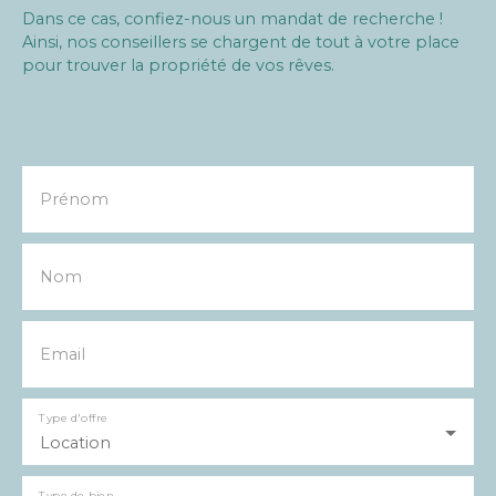
Dans ce cas, confiez-nous un mandat de recherche !
Ainsi, nos conseillers se chargent de tout à votre place
pour trouver la propriété de vos rêves.
Prénom
Nom
Email
Type d'offre
Location
Type de bien