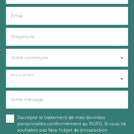
Email
Téléphone
Votre commune
Vous souhaitez
-
Votre message
J'accepte le traitement de mes données
personnelles conformément au RGPD. Si vous ne
souhaitez pas faire l'objet de prospection