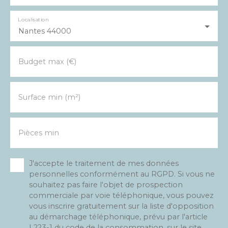
Localisation
Nantes 44000
Budget max (€)
Surface min (m²)
Pièces min
J'accepte le traitement de mes données
personnelles conformément au RGPD. Si vous ne
souhaitez pas faire l'objet de prospection
commerciale par voie téléphonique, vous pouvez
vous inscrire gratuitement sur la liste d'opposition
au démarchage téléphonique, prévu par l'article
L223-1 du code de la consommation, sur le site