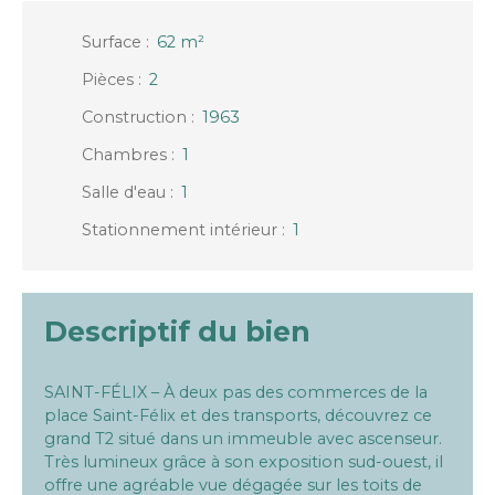
Surface
:
62
m²
Pièces
:
2
Construction
:
1963
Chambres
:
1
Salle d'eau
:
1
Stationnement intérieur
:
1
Descriptif du bien
SAINT-FÉLIX – À deux pas des commerces de la
place Saint-Félix et des transports, découvrez ce
grand T2 situé dans un immeuble avec ascenseur.
Très lumineux grâce à son exposition sud-ouest, il
offre une agréable vue dégagée sur les toits de