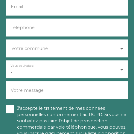
Email
Téléphone
Votre commune
Vous souhaitez
-
Votre message
J'accepte le traitement de mes données
personnelles conformément au RGPD. Si vous ne
souhaitez pas faire l'objet de prospection
commerciale par voie téléphonique, vous pouvez
vous inscrire gratuitement sur la liste d'opposition