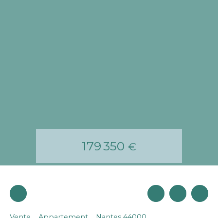
179 350
€
Vente
Appartement
Nantes 44000