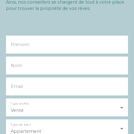
Ainsi, nos conseillers se chargent de tout à votre place
pour trouver la propriété de vos rêves.
Prénom
Nom
Email
Type d'offre
Vente
Type de bien
Appartement