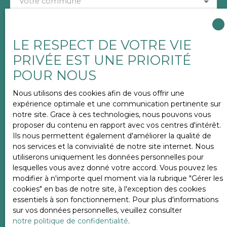
Votre commune
Vous souhaitez
-
LE RESPECT DE VOTRE VIE
PRIVÉE EST UNE PRIORITÉ
Votre message
POUR NOUS
Nous utilisons des cookies afin de vous offrir une
J'accepte le traitement de mes données
expérience optimale et une communication pertinente sur
personnelles conformément au RGPD. Si vous ne
notre site. Grace à ces technologies, nous pouvons vous
souhaitez pas faire l'objet de prospection
proposer du contenu en rapport avec vos centres d'intérêt.
commerciale par voie téléphonique, vous pouvez
Ils nous permettent également d'améliorer la qualité de
vous inscrire gratuitement sur la liste d'opposition
nos services et la convivialité de notre site internet. Nous
au démarchage téléphonique, prévu par l'article
utiliserons uniquement les données personnelles pour
L223-1 du code de la consommation, sur le site
lesquelles vous avez donné votre accord. Vous pouvez les
Internet www.bloctel.gouv.fr ou par courrier
modifier à n'importe quel moment via la rubrique ″Gérer les
adressé à :
cookies″ en bas de notre site, à l'exception des cookies
essentiels à son fonctionnement. Pour plus d'informations
Société Worldline, Service Bloctel, CS 61311, 41013
sur vos données personnelles, veuillez consulter
BLOIS CEDEX.
notre politique de confidentialité
.