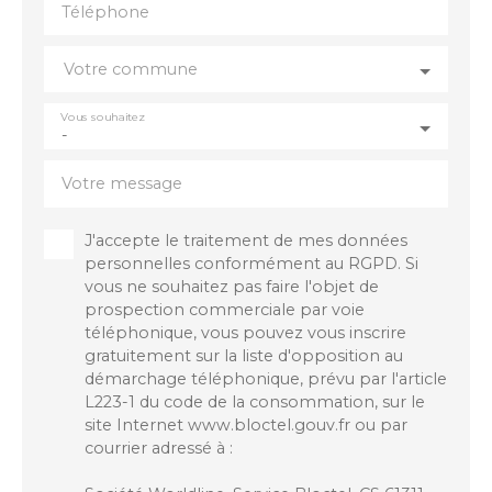
Téléphone
offrant de nombreuses possibilités, idéal pour une
famille en quête d’un projet personnalisé. Une
visite s’impose pour découvrir tout son potentiel.
Votre commune
Contact : Christine Halley chris. halley76@gmail.
com 06. 86. 21. 40. 59
Vous souhaitez
-
Votre message
J'accepte le traitement de mes données
personnelles conformément au RGPD. Si
vous ne souhaitez pas faire l'objet de
prospection commerciale par voie
téléphonique, vous pouvez vous inscrire
gratuitement sur la liste d'opposition au
démarchage téléphonique, prévu par l'article
L223-1 du code de la consommation, sur le
site Internet www.bloctel.gouv.fr ou par
courrier adressé à :