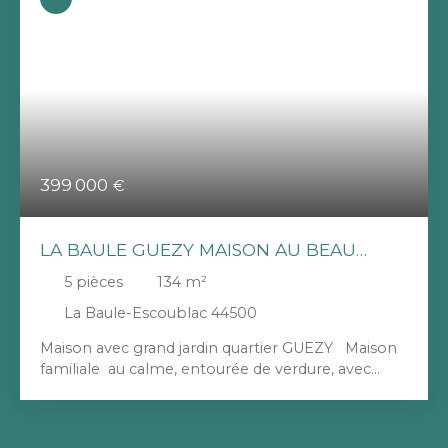
399 000
€
LA BAULE GUEZY MAISON AU BEAU
POTENTIEL
5
pièces
134
m²
La Baule-Escoublac 44500
Maison avec grand jardin quartier GUEZY Maison
familiale au calme, entourée de verdure, avec
beaux volumes et fort potentiel. Grand jardin
arboré exposé sud et garage de 34m2, attenant à
la maison (environ 6 mètres de hauteur sous