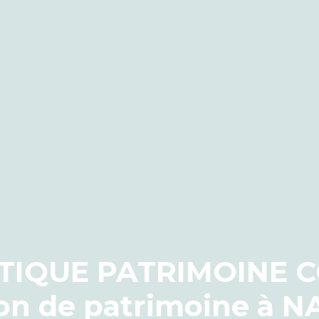
TIQUE PATRIMOINE C
on de patrimoine à 