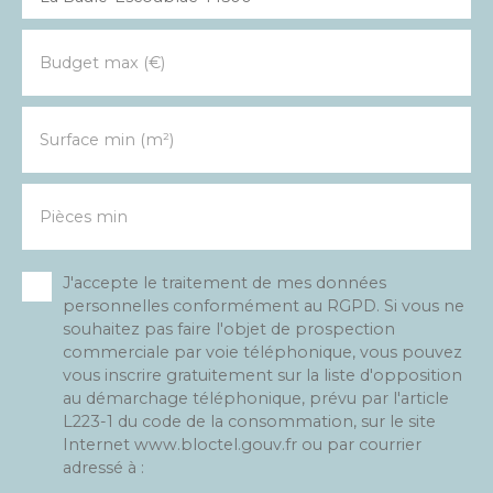
Budget max (€)
Surface min (m²)
Pièces min
J'accepte le traitement de mes données
personnelles conformément au RGPD. Si vous ne
souhaitez pas faire l'objet de prospection
commerciale par voie téléphonique, vous pouvez
vous inscrire gratuitement sur la liste d'opposition
au démarchage téléphonique, prévu par l'article
L223-1 du code de la consommation, sur le site
Internet www.bloctel.gouv.fr ou par courrier
adressé à :