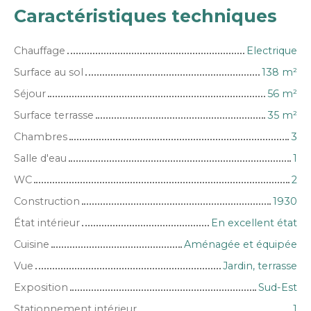
Caractéristiques techniques
Chauffage
Electrique
Surface au sol
138
m²
Séjour
56
m²
Surface terrasse
35
m²
Chambres
3
Salle d'eau
1
WC
2
Construction
1930
État intérieur
En excellent état
Cuisine
Aménagée et équipée
Vue
Jardin, terrasse
Exposition
Sud-Est
Stationnement intérieur
1