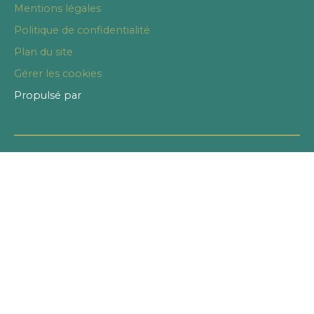
Mentions légales
Politique de confidentialité
Plan du site
Gérer les cookies
Propulsé par
+33 2 40 20 45 08
3 Place Saint-Pierre
44000 Nantes