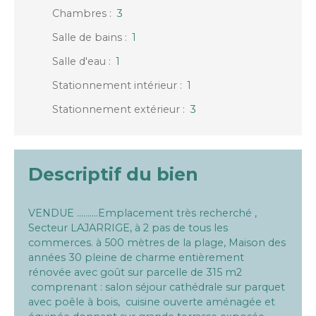
Chambres
:
3
Salle de bains
:
1
Salle d'eau
:
1
Stationnement intérieur
:
1
Stationnement extérieur
:
3
Descriptif du bien
VENDUE ..........Emplacement très recherché ,
Secteur LAJARRIGE, à 2 pas de tous les
commerces. à 500 mètres de la plage, Maison des
années 30 pleine de charme entièrement
rénovée avec goût sur parcelle de 315 m2
comprenant : salon séjour cathédrale sur parquet
avec poêle à bois, cuisine ouverte aménagée et