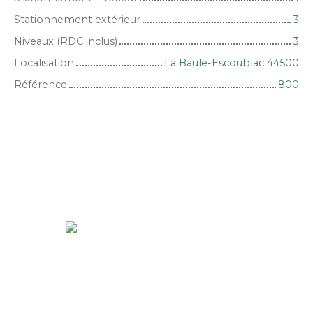
Stationnement extérieur
3
Niveaux (RDC inclus)
3
Localisation
La Baule-Escoublac 44500
Référence
800