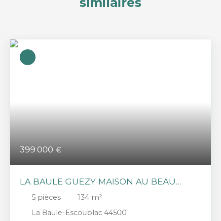
similaires
399 000
€
LA BAULE GUEZY MAISON AU BEAU
POTENTIEL
5
pièces
134
m²
La Baule-Escoublac 44500