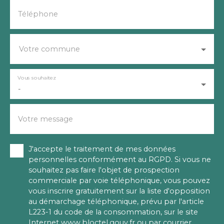
Téléphone
Votre commune
Vous souhaitez
-
Votre message
J'accepte le traitement de mes données
personnelles conformément au RGPD. Si vous ne
souhaitez pas faire l'objet de prospection
commerciale par voie téléphonique, vous pouvez
vous inscrire gratuitement sur la liste d'opposition
au démarchage téléphonique, prévu par l'article
L223-1 du code de la consommation, sur le site
Internet www.bloctel.gouv.fr ou par courrier