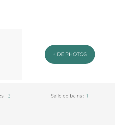
+ DE PHOTOS
es
:
3
Salle de bains
:
1