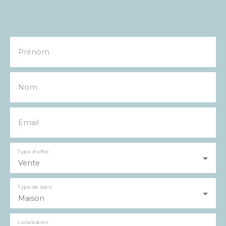
qualité de ses prestations. Un stationnement est
réservé devant la maison et il est possible d'y
recharger une voiture électrique. Une maison rare
sur le secteur, à découvrir sans tarder.
Prénom
Nom
Email
Type d'offre
Vente
Type de bien
Maison
Localisation