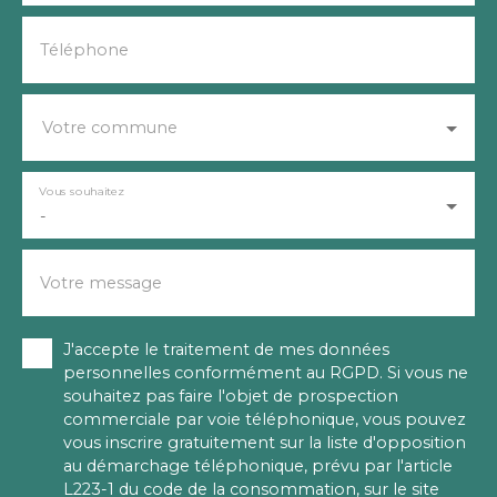
Téléphone
Votre commune
Vous souhaitez
-
Votre message
J'accepte le traitement de mes données
personnelles conformément au RGPD. Si vous ne
souhaitez pas faire l'objet de prospection
commerciale par voie téléphonique, vous pouvez
vous inscrire gratuitement sur la liste d'opposition
au démarchage téléphonique, prévu par l'article
L223-1 du code de la consommation, sur le site