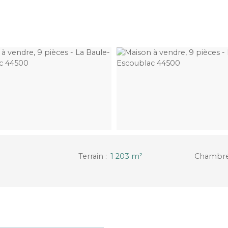
Terrain
:
1 203
m²
Chambr