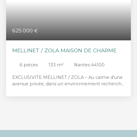
625 000
€
MELLINET / ZOLA MAISON DE CHARME
6
pièces
133
m²
Nantes 44100
EXCLUSIVITE MELLINET / ZOLA – Au calme d’une
avenue privée, dans un environnement recherché
et paisible, venez découvrir cette agréable maison
pleine de charme, en excellent état et baignée de
lumière. Au rez-de-chaussée, l’entrée ouvre sur
une belle pièce de vie conviviale composée d’un
salon chaleureux avec poêle à bois et d’un espace
repas. La cuisine aménagée et équipée, ouverte
sur la pièce principale, se prolonge naturellement
vers une agréable terrasse et un très beau jardin