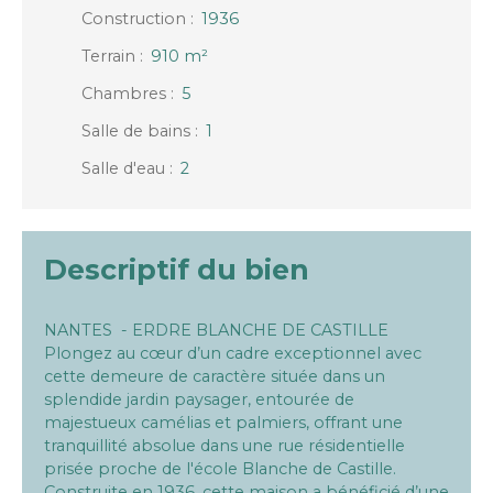
Construction
:
1936
Terrain
:
910
m²
Chambres
:
5
Salle de bains
:
1
Salle d'eau
:
2
Descriptif du bien
NANTES - ERDRE BLANCHE DE CASTILLE
Plongez au cœur d’un cadre exceptionnel avec
cette demeure de caractère située dans un
splendide jardin paysager, entourée de
majestueux camélias et palmiers, offrant une
tranquillité absolue dans une rue résidentielle
prisée proche de l'école Blanche de Castille.
Construite en 1936, cette maison a bénéficié d’une