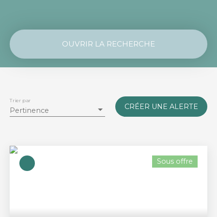
OUVRIR LA RECHERCHE
Vente
Location
Type de bien
Maison
Trier par
CRÉER UNE ALERTE
Pertinence
Localisation
Le Croisic (44490)
Budget max (€)
Sous offre
Surface min (m²)
RECHERCHER