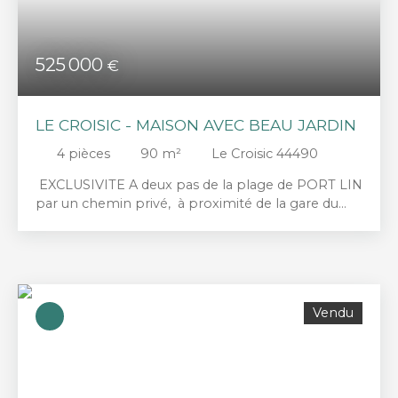
525 000
€
LE CROISIC - MAISON AVEC BEAU JARDIN
4
pièces
90
m²
Le Croisic 44490
EXCLUSIVITE A deux pas de la plage de PORT LIN
par un chemin privé, à proximité de la gare du
Croisic et des commerces, belle maison
contemporaine qui vous séduira par sa situation
au calme, son confort et sa luminosité. Au rez-de-
chaussée, vous trouverez un vaste salon séjour
lumineux donnant sur une grande terrasse, une
Vendu
cuisine aménagée et équipée. Un beau jardin
exposé SUD OUEST entoure la maison. À l’étage,
un palier dessert trois chambres avec placard,
dont l’une bénéficie d’un balcon et une salle d'eau.
Un grand garage avec un escalier menant à une