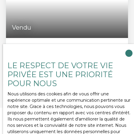
mezzanine vient compléter ce bien. Située à
quelques minutes à pied de la plage, cette villa est
parfaite en résidence principale comme
secondaire. Contact : Christine Halley 06 86 21 40
Vendu
59 chris. halley76@gmail. com
LE CROISIC -
5
pièces
120
m²
Le Croisic 44490
LE RESPECT DE VOTRE VIE
VENDUE........... A deux pas de la plage de PORT LIN
PRIVÉE EST UNE PRIORITÉ
par un chemin privé, à proximité de la gare du
Croisic et des commerces, belle maison
POUR NOUS
contemporaine familiale qui vous séduira par sa
situation au calme, son confort et sa luminosité.
Nous utilisons des cookies afin de vous offrir une
Dès l’entrée, la pièce de vie vous accueille avec sa
expérience optimale et une communication pertinente sur
cuisine ouverte, entièrement aménagée et
notre site. Grace à ces technologies, nous pouvons vous
équipée, prolongée par une grande terrasse et un
proposer du contenu en rapport avec vos centres d'intérêt.
jardin exposé plein SUD. Le rez-de-chaussée offre
Ils nous permettent également d'améliorer la qualité de
également une chambre avec sa salle d’eau
nos services et la convivialité de notre site internet. Nous
privative, idéale pour recevoir en toute intimité. À
utiliserons uniquement les données personnelles pour