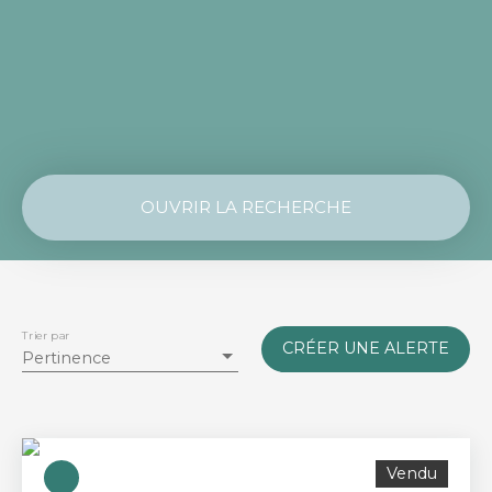
OUVRIR LA RECHERCHE
Vente
Location
Type de bien
Maison
Trier par
CRÉER UNE ALERTE
Pertinence
Localisation
Nantes (44300)
Budget max (€)
Vendu