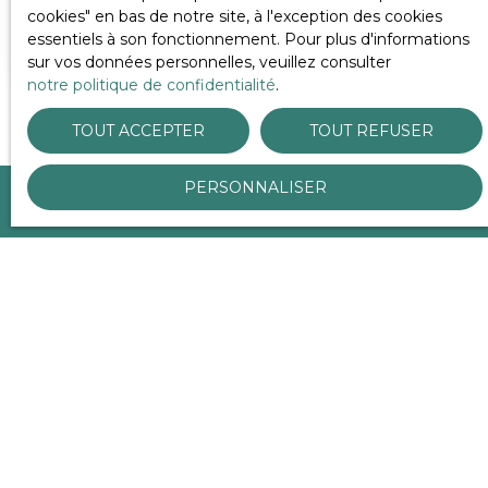
cookies″ en bas de notre site, à l'exception des cookies
essentiels à son fonctionnement. Pour plus d'informations
ESTIMER MON BIEN
sur vos données personnelles, veuillez consulter
notre politique de confidentialité
.
TOUT ACCEPTER
TOUT REFUSER
PERSONNALISER
Besoin d'aide pour définir
votre projet d'achat ?
Dans ce cas, confiez-nous un mandat de recherche !
Ainsi, nos conseillers se chargent de tout à votre place
pour trouver la propriété de vos rêves.