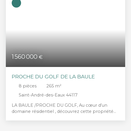
Surface min (m²)
RECHERCHER
1 560 000
€
PROCHE DU GOLF DE LA BAULE
8
pièces
265
m²
Saint-André-des-Eaux 44117
LA BAULE /PROCHE DU GOLF, Au cœur d’un
domaine résidentiel , découvrez cette propriété
d’exception de 265 m², idéalement exposée sud-
ouest, avec piscine chauffée et environnement
privilégié. Dès l’entrée, un spacieux et confortable