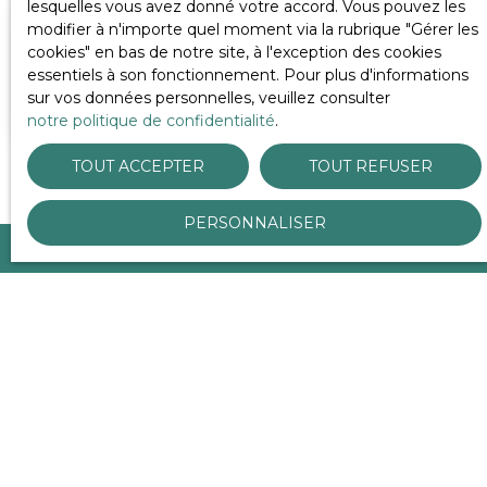
lesquelles vous avez donné votre accord. Vous pouvez les
caractérisent cette propriété rare, idéalement
modifier à n'importe quel moment via la rubrique ″Gérer les
située pour les amateurs de golf et les esthètes en
Adresse de votre bien
cookies″ en bas de notre site, à l'exception des cookies
quête d’un cadre de vie exclusif. Une adresse
essentiels à son fonctionnement. Pour plus d'informations
unique. Un bien d’exception. Contact : Christine
sur vos données personnelles, veuillez consulter
Halley 06 86 21 40 59 chris. halley76@gmail. com
ESTIMER MON BIEN
notre politique de confidentialité
.
TOUT ACCEPTER
TOUT REFUSER
PERSONNALISER
Besoin d'aide pour définir
votre projet d'achat ?
Dans ce cas, confiez-nous un mandat de recherche !
Ainsi, nos conseillers se chargent de tout à votre place
pour trouver la propriété de vos rêves.