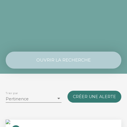
OUVRIR LA RECHERCHE
Vente
Location
Type de bien
Maison
Trier par
CRÉER UNE ALERTE
Pertinence
Localisation
Saint-André-des-Eaux (44117)
Budget max (€)