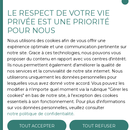
Vous souhaitez
-
LE RESPECT DE VOTRE VIE
PRIVÉE EST UNE PRIORITÉ
Votre message
POUR NOUS
Nous utilisons des cookies afin de vous offrir une
J'accepte le traitement de mes données
expérience optimale et une communication pertinente sur
personnelles conformément au RGPD. Si vous ne
notre site. Grace à ces technologies, nous pouvons vous
souhaitez pas faire l'objet de prospection
proposer du contenu en rapport avec vos centres d'intérêt.
commerciale par voie téléphonique, vous pouvez
Ils nous permettent également d'améliorer la qualité de
vous inscrire gratuitement sur la liste d'opposition
nos services et la convivialité de notre site internet. Nous
au démarchage téléphonique, prévu par l'article
utiliserons uniquement les données personnelles pour
L223-1 du code de la consommation, sur le site
lesquelles vous avez donné votre accord. Vous pouvez les
Internet www.bloctel.gouv.fr ou par courrier
modifier à n'importe quel moment via la rubrique ″Gérer les
adressé à :
cookies″ en bas de notre site, à l'exception des cookies
essentiels à son fonctionnement. Pour plus d'informations
Société Worldline, Service Bloctel, CS 61311, 41013
sur vos données personnelles, veuillez consulter
BLOIS CEDEX.
notre politique de confidentialité
.
Pour en savoir plus sur le traitement de vos
TOUT ACCEPTER
TOUT REFUSER