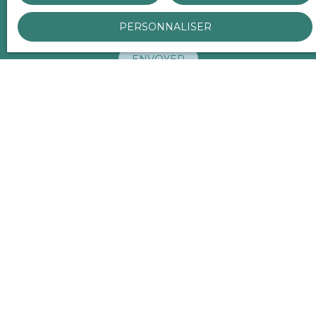
données personnelles, veuillez consulter notre
politique de confidentialité
.
PERSONNALISER
ENVOYER
Découvrez nos propriétés
similaires