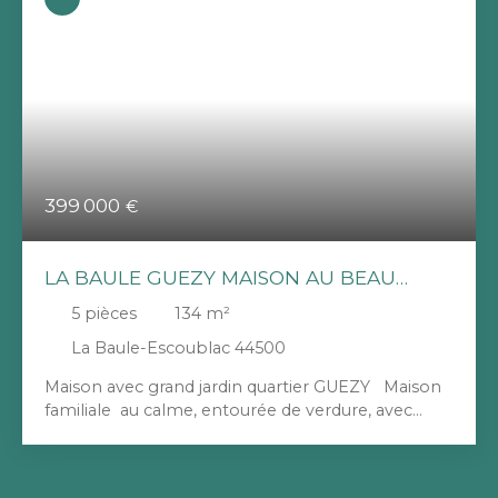
399 000
€
LA BAULE GUEZY MAISON AU BEAU
POTENTIEL
5
pièces
134
m²
La Baule-Escoublac 44500
Maison avec grand jardin quartier GUEZY Maison
familiale au calme, entourée de verdure, avec
beaux volumes et fort potentiel. Grand jardin
arboré exposé sud et garage de 34m2, attenant à
la maison (environ 6 mètres de hauteur sous