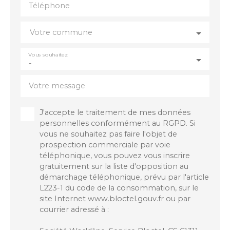
Téléphone
offrant de nombreuses possibilités, idéal pour une
famille en quête d’un projet personnalisé. Une
visite s’impose pour découvrir tout son potentiel.
Votre commune
Contact : Christine Halley chris. halley76@gmail.
com 06. 86. 21. 40. 59
Vous souhaitez
-
Votre message
J'accepte le traitement de mes données
personnelles conformément au RGPD. Si
vous ne souhaitez pas faire l'objet de
prospection commerciale par voie
téléphonique, vous pouvez vous inscrire
gratuitement sur la liste d'opposition au
démarchage téléphonique, prévu par l'article
L223-1 du code de la consommation, sur le
site Internet www.bloctel.gouv.fr ou par
courrier adressé à :